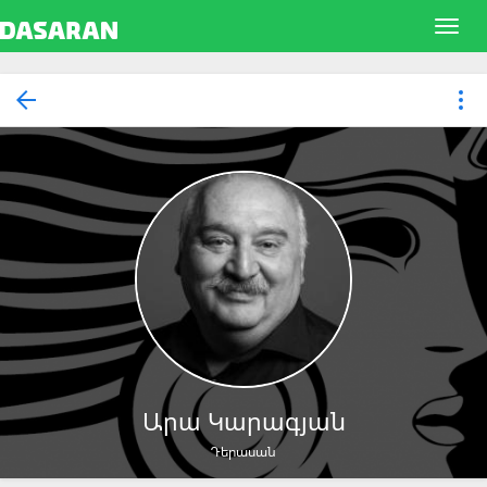
Արա Կարագյան
Դերասան