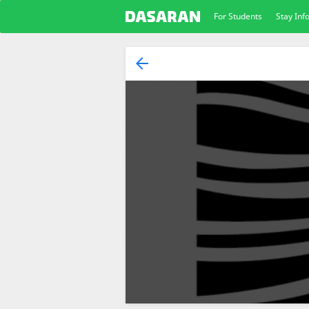
For Students
Stay In