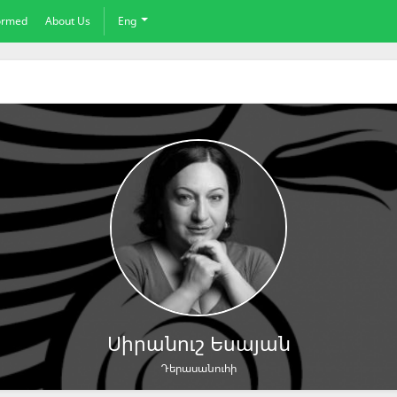
formed
About Us
Eng
Սիրանուշ Եսայան
Դերասանուհի