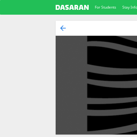
For Students
Stay In