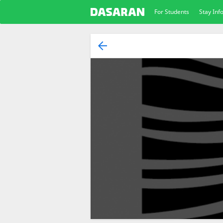
For Students
Stay In