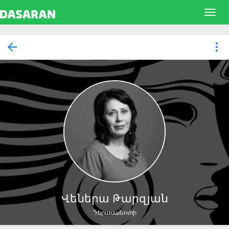
Վեներա Թարզյան
Դերասանուհի