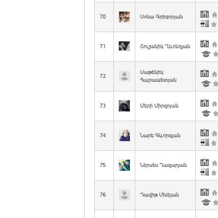
70
Սոնա Գրիգորյան
71
Շուշանիկ Ղևոնդյան
Սաթենիկ
72
Հայրապետյան
73
Մերի Միրզոյան
74
Նարե Գևորգյան
75
Ներսես Ղազարյան
76
Դավիթ Մխեյան