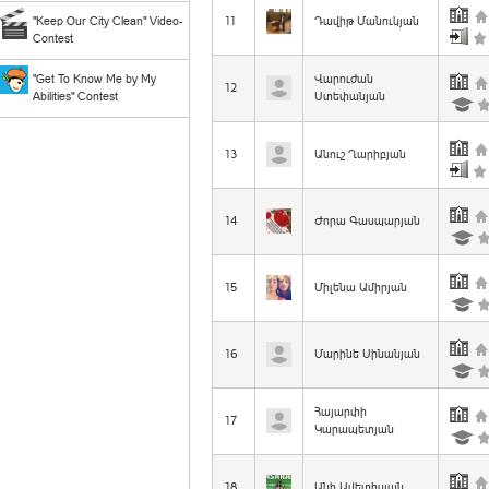
"Keep Our City Clean" Video-
11
Դավիթ Մանուկյան
Contest
"Get To Know Me by My
Վարուժան
12
Abilities" Contest
Ստեփանյան
13
Անուշ Ղարիբյան
14
Ժորա Գասպարյան
15
Միլենա Ամիրյան
16
Մարինե Սինանյան
Հայարփի
17
Կարապետյան
18
Անի Ավետիսյան