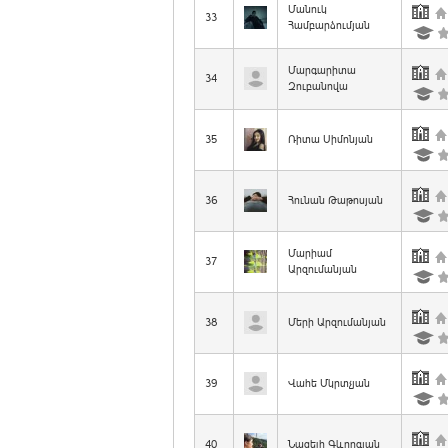
Մանուկ
33
Համբարձումյան
Մարգարիտա
34
Զուբանովա
35
Ռիտա Սիմոնյան
36
Հունան Թաթոսյան
Մարիամ
37
Արզումանյան
38
Մերի Արզումանյան
39
Վահե Մկրտչյան
40
Նազելի Գևորգյան