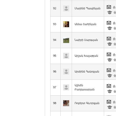
92
Մարինե Պապինյան
93
Աննա Շահինյան
94
Նաիրի Սարգսյան
95
Արշակ Խալաթյան
96
Արփինե Հակոբյան
Աշխեն
97
Բաղդասարյան
98
Ռոբերտ Գևորգյան