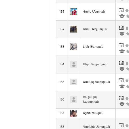
151
Վահե Ենգոյան
152
Աննա Բեջանյան
153
Էլեն Թևոսյան
154
Մերի Գալստյան
155
Սամվել Յազերյան
Շուշանիկ
156
Նազարյան
157
Աշոտ Եսայան
158
Գառնիկ Մկրտչյան