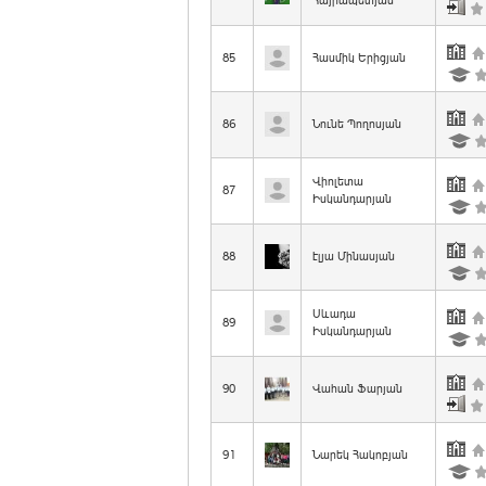
Հայրապետյան
85
Հասմիկ Երիցյան
86
Նունե Պողոսյան
Վիոլետա
87
Իսկանդարյան
88
էլյա Մինասյան
Սևադա
89
Իսկանդարյան
90
Վահան Ֆարյան
91
Նարեկ Հակոբյան