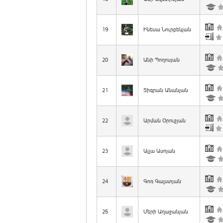
19
Ինեսա Նուրբեկյան
20
Անի Պողոսյան
21
Տիգրան Անանյան
22
Արման Օրուջյան
23
Ալլա Ասոյան
24
Գոռ Գալստյան
25
Մերի Աղաջանյան