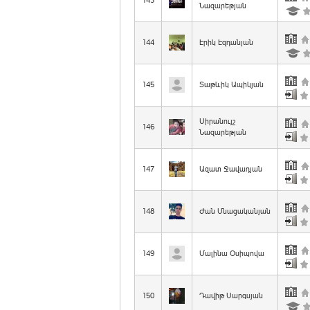
143
Նազարեթյան
144
Էրիկ Էզդանյան
145
Տաթևիկ Ապիկյան
Սիրանույշ
146
Նազարեթյան
147
Ազատ Ջավադյան
148
Ժան Մնացականյան
149
Մալինա Օսիպովա
150
Դավիթ Սարգսյան