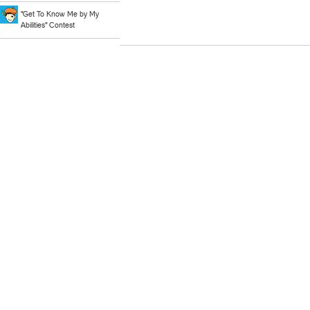
"Get To Know Me by My
Abilities" Contest