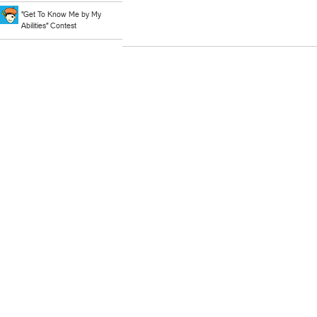
"Get To Know Me by My
Abilities" Contest