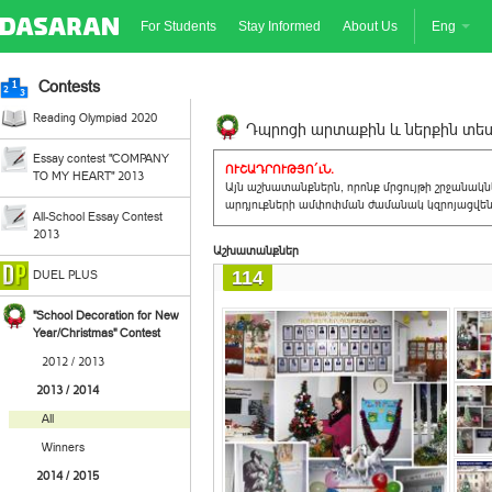
For Students
Stay Informed
About Us
Eng
Contests
Reading Olympiad 2020
Դպրոցի արտաքին և ներքին տեսք
Essay contest "COMPANY
ՈՒՇԱԴՐՈՒԹՅՈ´ւՆ.
TO MY HEART" 2013
Այն աշխատանքներն, որոնք մրցույթի շրջանակ
արդյուքների ամփոփման ժամանակ կզրոյացվեն 
All-School Essay Contest
2013
Աշխատանքներ
114
DUEL PLUS
"School Decoration for New
Year/Christmas" Contest
2012 / 2013
2013 / 2014
All
Winners
2014 / 2015