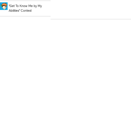
"Get To Know Me by My
Abilities" Contest