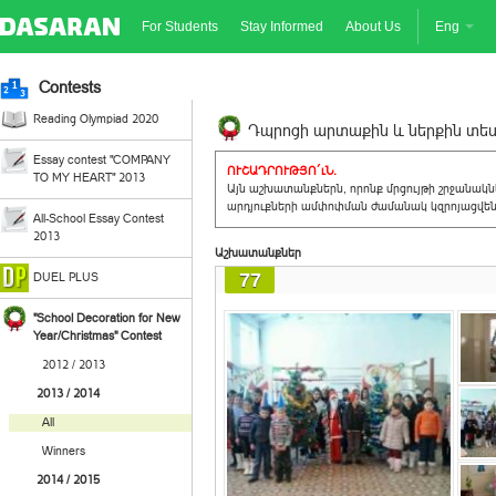
For Students
Stay Informed
About Us
Eng
Contests
Reading Olympiad 2020
Դպրոցի արտաքին և ներքին տեսք
Essay contest "COMPANY
ՈՒՇԱԴՐՈՒԹՅՈ´ւՆ.
TO MY HEART" 2013
Այն աշխատանքներն, որոնք մրցույթի շրջանակ
արդյուքների ամփոփման ժամանակ կզրոյացվեն 
All-School Essay Contest
2013
Աշխատանքներ
77
DUEL PLUS
"School Decoration for New
Year/Christmas" Contest
2012 / 2013
2013 / 2014
All
Winners
2014 / 2015