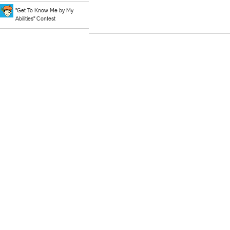
"Get To Know Me by My
Abilities" Contest