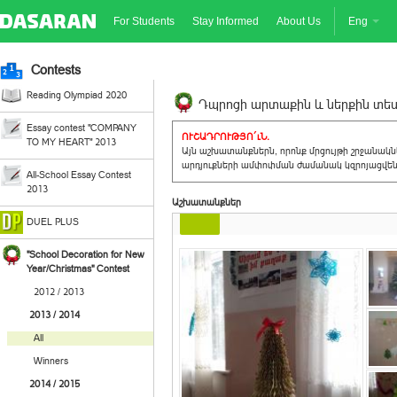
For Students
Stay Informed
About Us
Eng
Contests
Reading Olympiad 2020
Դպրոցի արտաքին և ներքին տեսք
Essay contest "COMPANY
ՈՒՇԱԴՐՈՒԹՅՈ´ւՆ.
TO MY HEART" 2013
Այն աշխատանքներն, որոնք մրցույթի շրջանակ
արդյուքների ամփոփման ժամանակ կզրոյացվեն 
All-School Essay Contest
2013
Աշխատանքներ
DUEL PLUS
"School Decoration for New
Year/Christmas" Contest
2012 / 2013
2013 / 2014
All
Winners
2014 / 2015