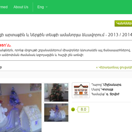
ormed
About Us
Eng
Կանոններ
ի արտաքին և ներքին տեսքի ամանորյա ձևավորում - 2013 / 201
ՅՈ´ւՆ.
նքներն, որոնք մրցույթի շրջանակներում միավորներ կկուտակեն այլ ճանապարհներով,
ի ամփոփման ժամանակ կզրոյացվեն և հաշվի չեն առնվի:
ր
« Վերադառնալ ցուցակ
Դպրոց`
Միջնակարգ
Մարզ`
Կոտայք
Համայնք`
գ. Ջրվեժ
8.0