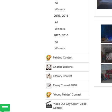
All
Winners
2015 / 2016
All
Winners
2017 / 2018
All
Winners
Painting Contest
Charles Dickens
Literary Contest
Essay Contest 2010
"Young Painter" Contest
"Keep Our City Clean" Video-
Contest