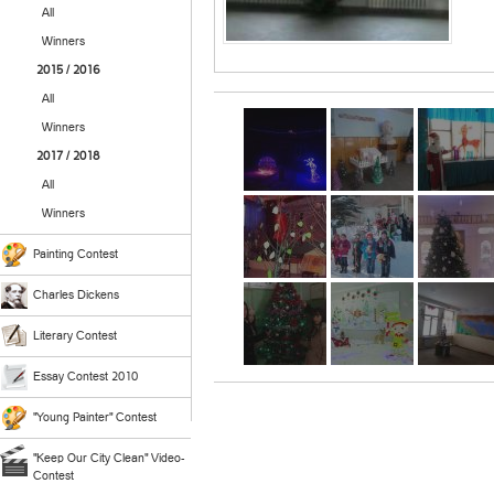
All
Winners
2015 / 2016
All
Winners
2017 / 2018
All
Winners
Painting Contest
Charles Dickens
Literary Contest
Essay Contest 2010
"Young Painter" Contest
"Keep Our City Clean" Video-
Contest