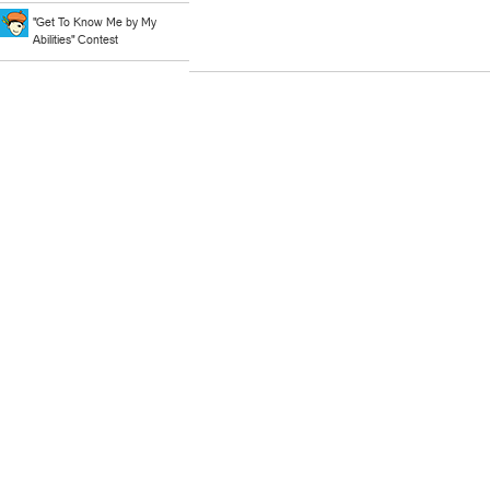
"Get To Know Me by My
Abilities" Contest