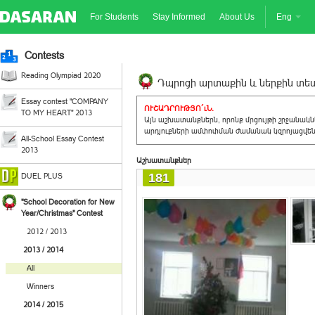
For Students
Stay Informed
About Us
Eng
Contests
Reading Olympiad 2020
Դպրոցի արտաքին և ներքին տեսք
Essay contest "COMPANY
ՈՒՇԱԴՐՈՒԹՅՈ´ւՆ.
TO MY HEART" 2013
Այն աշխատանքներն, որոնք մրցույթի շրջանակ
արդյուքների ամփոփման ժամանակ կզրոյացվեն 
All-School Essay Contest
2013
Աշխատանքներ
181
DUEL PLUS
"School Decoration for New
Year/Christmas" Contest
2012 / 2013
2013 / 2014
All
Winners
2014 / 2015