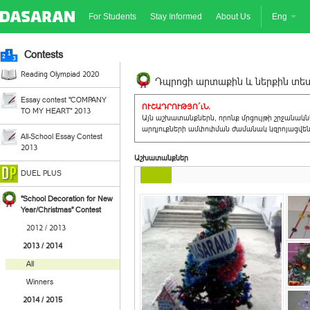
For Students
Stay Informed
About Us
Eng
Contests
Reading Olympiad 2020
Դպրոցի արտաքին և ներքին տեսք
Essay contest "COMPANY
ՈՒՇԱԴՐՈՒԹՅՈ´ւՆ.
TO MY HEART" 2013
Այն աշխատանքներն, որոնք մրցույթի շրջանակ
արդյուքների ամփոփման ժամանակ կզրոյացվեն 
All-School Essay Contest
2013
Աշխատանքներ
DUEL PLUS
"School Decoration for New
Year/Christmas" Contest
2012 / 2013
2013 / 2014
All
Winners
2014 / 2015