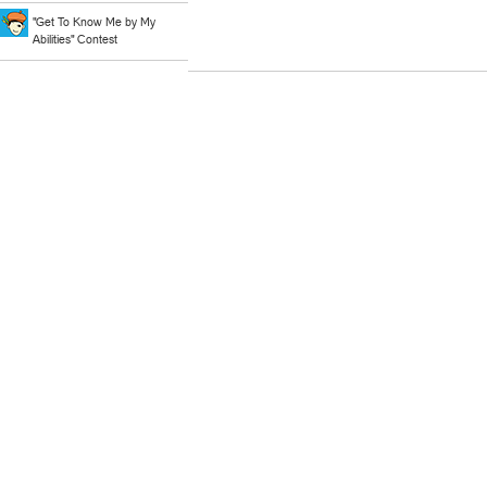
"Get To Know Me by My
Abilities" Contest