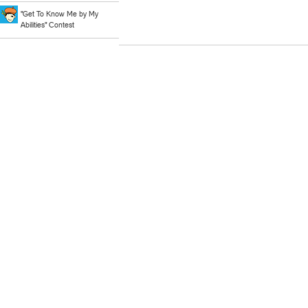
"Get To Know Me by My
Abilities" Contest