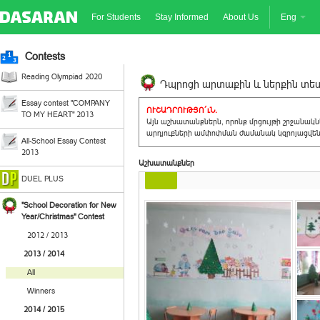
For Students
Stay Informed
About Us
Eng
Contests
Reading Olympiad 2020
Դպրոցի արտաքին և ներքին տեսք
Essay contest "COMPANY
ՈՒՇԱԴՐՈՒԹՅՈ´ւՆ.
TO MY HEART" 2013
Այն աշխատանքներն, որոնք մրցույթի շրջանակ
արդյուքների ամփոփման ժամանակ կզրոյացվեն 
All-School Essay Contest
2013
Աշխատանքներ
DUEL PLUS
"School Decoration for New
Year/Christmas" Contest
2012 / 2013
2013 / 2014
All
Winners
2014 / 2015