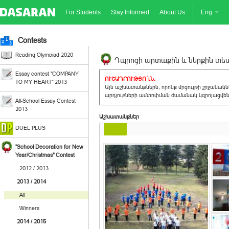
For Students
Stay Informed
About Us
Eng
Contests
Reading Olympiad 2020
Դպրոցի արտաքին և ներքին տեսք
Essay contest "COMPANY
ՈՒՇԱԴՐՈՒԹՅՈ´ւՆ.
TO MY HEART" 2013
Այն աշխատանքներն, որոնք մրցույթի շրջանակ
արդյուքների ամփոփման ժամանակ կզրոյացվեն 
All-School Essay Contest
2013
Աշխատանքներ
DUEL PLUS
"School Decoration for New
Year/Christmas" Contest
2012 / 2013
2013 / 2014
All
Winners
2014 / 2015