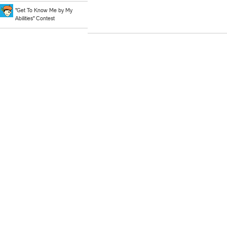
"Get To Know Me by My
Abilities" Contest