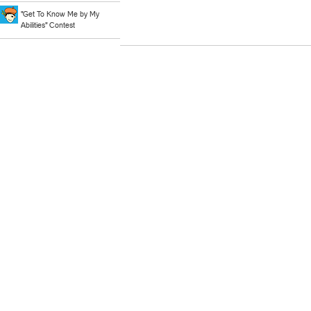
"Get To Know Me by My
Abilities" Contest