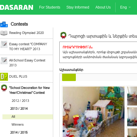
For Students
Stay Informed
About Us
Eng
Contests
Reading Olympiad 2020
Դպրոցի արտաքին և ներքին տեսք
Essay contest "COMPANY
ՈՒՇԱԴՐՈՒԹՅՈ´ւՆ.
TO MY HEART" 2013
Այն աշխատանքներն, որոնք մրցույթի շրջանակ
արդյուքների ամփոփման ժամանակ կզրոյացվեն 
All-School Essay Contest
2013
Աշխատանքներ
DUEL PLUS
"School Decoration for New
Year/Christmas" Contest
2012 / 2013
2013 / 2014
All
Winners
2014 / 2015