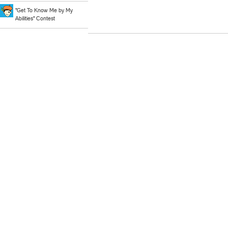
"Get To Know Me by My
Abilities" Contest