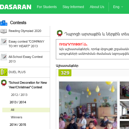
For Students
Stay Informed
About Us
Eng
Contests
Reading Olympiad 2020
Դպրոցի արտաքին և ներքին տեսք
Essay contest "COMPANY
ՈՒՇԱԴՐՈՒԹՅՈ´ւՆ.
TO MY HEART" 2013
Այն աշխատանքներն, որոնք մրցույթի շրջանակ
արդյուքների ամփոփման ժամանակ կզրոյացվեն 
All-School Essay Contest
2013
Աշխատանքներ
329
DUEL PLUS
"School Decoration for New
Year/Christmas" Contest
2012 / 2013
2013 / 2014
All
Winners
2014 / 2015