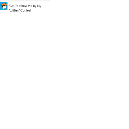
"Get To Know Me by My
Abilities" Contest