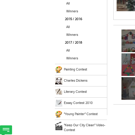
All
Winners
2015 / 2016
All
Winners
2017 / 2018
All
Winners
Painting Contest
Charles Dickens
Literary Contest
Essay Contest 2010
"Young Painter" Contest
"Keep Our City Clean" Video-
Contest