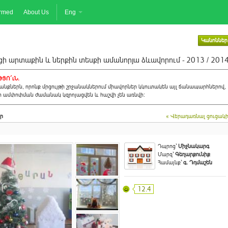
ormed
About Us
Eng
Կանոններ
ի արտաքին և ներքին տեսքի ամանորյա ձևավորում - 2013 / 201
ՅՈ´ւՆ.
նքներն, որոնք մրցույթի շրջանակներում միավորներ կկուտակեն այլ ճանապարհներով,
ի ամփոփման ժամանակ կզրոյացվեն և հաշվի չեն առնվի:
ր
« Վերադառնալ ցուցակ
Դպրոց`
Միջնակարգ
Մարզ`
Գեղարքունիք
Համայնք`
գ. Դդմաշեն
12.4