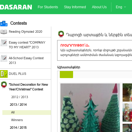
For Students
Stay Informed
About Us
Eng
Contests
Reading Olympiad 2020
Դպրոցի արտաքին և ներքին տեսք
Essay contest "COMPANY
ՈՒՇԱԴՐՈՒԹՅՈ´ւՆ.
TO MY HEART" 2013
Այն աշխատանքներն, որոնք մրցույթի շրջանակ
արդյուքների ամփոփման ժամանակ կզրոյացվեն 
All-School Essay Contest
2013
Աշխատանքներ
DUEL PLUS
"School Decoration for New
Year/Christmas" Contest
2012 / 2013
2013 / 2014
All
Winners
2014 / 2015