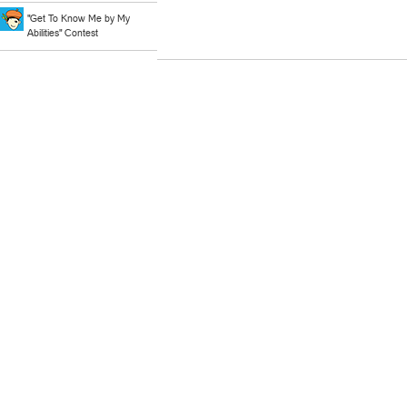
"Get To Know Me by My
Abilities" Contest