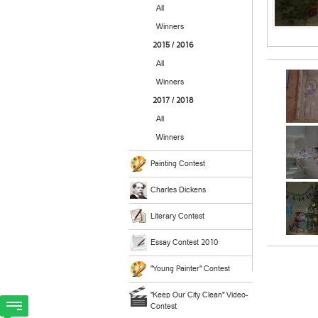
All
Winners
2015 / 2016
All
Winners
2017 / 2018
All
Winners
Painting Contest
Charles Dickens
Literary Contest
Essay Contest 2010
"Young Painter" Contest
"Keep Our City Clean" Video-
Contest