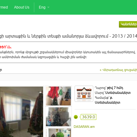
ormed
About Us
Eng
Կանոններ
ի արտաքին և ներքին տեսքի ամանորյա ձևավորում - 2013 / 201
ՅՈ´ւՆ.
նքներն, որոնք մրցույթի շրջանակներում միավորներ կկուտակեն այլ ճանապարհներով,
ի ամփոփման ժամանակ կզրոյացվեն և հաշվի չեն առնվի:
ր
« Վերադառնալ ցուցակ
Դպրոց`
թիվ 7 հմ/դ
Մարզ`
Ստեփանակերտ
Համայնք`
ք.
Ստեփանակերտ
3639.0
DASARAN.am