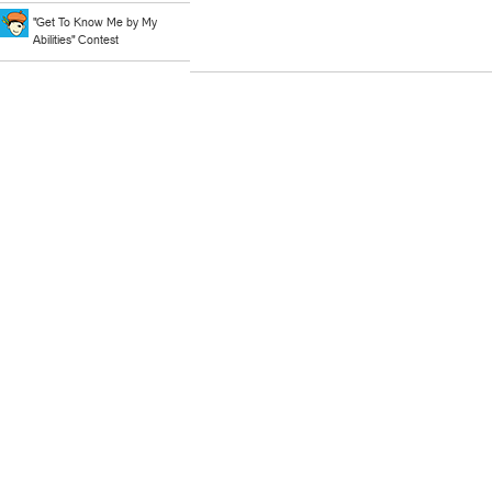
"Get To Know Me by My
Abilities" Contest