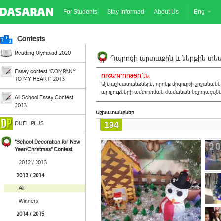
For Students
Stay Informed
About Us
Eng
Contests
Reading Olympiad 2020
Դպրոցի արտաքին և ներքին տեսք
Essay contest "COMPANY
ՈՒՇԱԴՐՈՒԹՅՈ´ւՆ.
TO MY HEART" 2013
Այն աշխատանքներն, որոնք մրցույթի շրջանակ
արդյուքների ամփոփման ժամանակ կզրոյացվեն 
All-School Essay Contest
2013
Աշխատանքներ
194
DUEL PLUS
"School Decoration for New
Year/Christmas" Contest
2012 / 2013
2013 / 2014
All
Winners
2014 / 2015