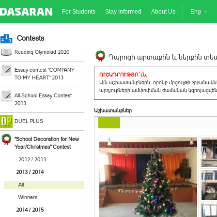
For Students
Stay Informed
About Us
Eng
Contests
Reading Olympiad 2020
Դպրոցի արտաքին և ներքին տեսք
Essay contest "COMPANY
ՈՒՇԱԴՐՈՒԹՅՈ´ւՆ.
TO MY HEART" 2013
Այն աշխատանքներն, որոնք մրցույթի շրջանակ
արդյուքների ամփոփման ժամանակ կզրոյացվեն 
All-School Essay Contest
2013
Աշխատանքներ
DUEL PLUS
"School Decoration for New
Year/Christmas" Contest
2012 / 2013
2013 / 2014
All
Winners
2014 / 2015