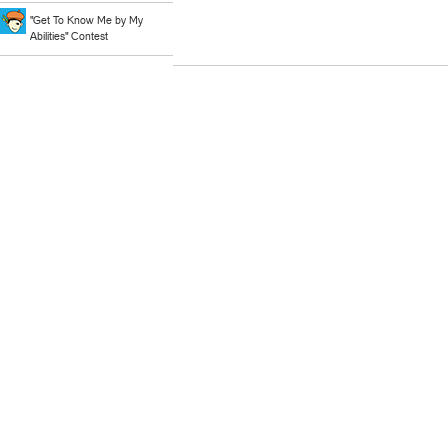
"Get To Know Me by My
Abilities" Contest