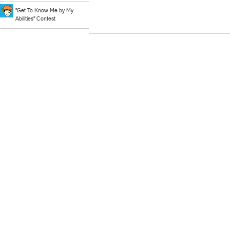
"Get To Know Me by My
Abilities" Contest