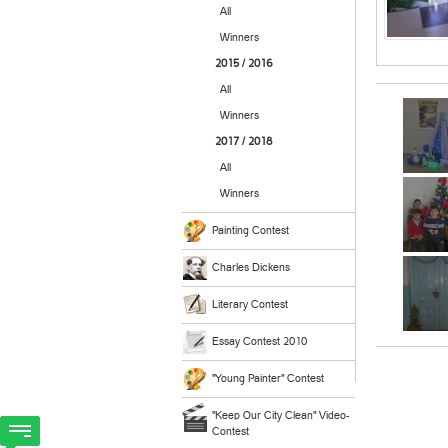
All
Winners
2015 / 2016
All
Winners
2017 / 2018
All
Winners
Painting Contest
Charles Dickens
Literary Contest
Essay Contest 2010
"Young Painter" Contest
"Keep Our City Clean" Video-
Contest