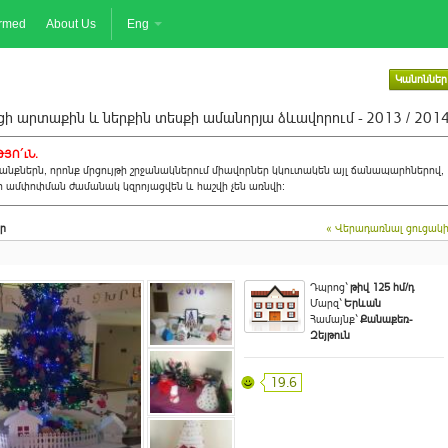
ormed
About Us
Eng
Կանոններ
ի արտաքին և ներքին տեսքի ամանորյա ձևավորում - 2013 / 201
ՅՈ´ւՆ.
նքներն, որոնք մրցույթի շրջանակներում միավորներ կկուտակեն այլ ճանապարհներով,
ի ամփոփման ժամանակ կզրոյացվեն և հաշվի չեն առնվի:
ր
« Վերադառնալ ցուցակ
Դպրոց`
թիվ 125 հմ/դ
Մարզ`
Երևան
Համայնք`
Քանաքեռ-
Զեյթուն
19.6