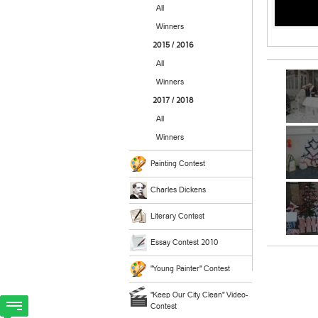
All
Winners
2015 / 2016
All
Winners
2017 / 2018
All
Winners
Painting Contest
Charles Dickens
Literary Contest
Essay Contest 2010
"Young Painter" Contest
"Keep Our City Clean" Video-
Contest