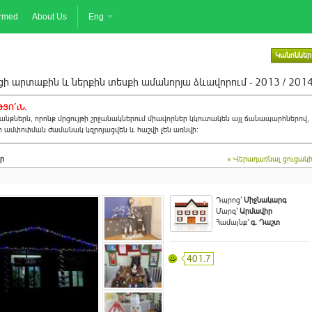
ormed
About Us
Eng
Կանոններ
ի արտաքին և ներքին տեսքի ամանորյա ձևավորում - 2013 / 201
ՅՈ´ւՆ.
նքներն, որոնք մրցույթի շրջանակներում միավորներ կկուտակեն այլ ճանապարհներով,
ի ամփոփման ժամանակ կզրոյացվեն և հաշվի չեն առնվի:
ր
« Վերադառնալ ցուցակ
Դպրոց`
Միջնակարգ
Մարզ`
Արմավիր
Համայնք`
գ. Դաշտ
401.7