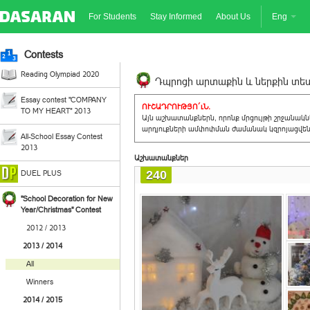
For Students
Stay Informed
About Us
Eng
Contests
Reading Olympiad 2020
Դպրոցի արտաքին և ներքին տեսք
Essay contest "COMPANY
ՈՒՇԱԴՐՈՒԹՅՈ´ւՆ.
TO MY HEART" 2013
Այն աշխատանքներն, որոնք մրցույթի շրջանակ
արդյուքների ամփոփման ժամանակ կզրոյացվեն 
All-School Essay Contest
2013
Աշխատանքներ
240
DUEL PLUS
"School Decoration for New
Year/Christmas" Contest
2012 / 2013
2013 / 2014
All
Winners
2014 / 2015