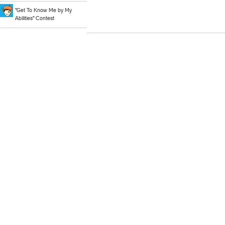
"Get To Know Me by My
Abilities" Contest