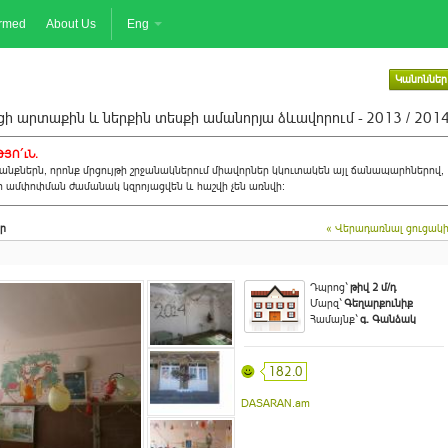
ormed
About Us
Eng
Կանոններ
ի արտաքին և ներքին տեսքի ամանորյա ձևավորում - 2013 / 201
ՅՈ´ւՆ.
նքներն, որոնք մրցույթի շրջանակներում միավորներ կկուտակեն այլ ճանապարհներով,
ի ամփոփման ժամանակ կզրոյացվեն և հաշվի չեն առնվի:
ր
« Վերադառնալ ցուցակ
Դպրոց`
թիվ 2 մ/դ
Մարզ`
Գեղարքունիք
Համայնք`
գ. Գանձակ
182.0
DASARAN.am