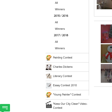
All
Winners
2015 / 2016
All
Winners
2017 / 2018
All
Winners
Painting Contest
Charles Dickens
Literary Contest
Essay Contest 2010
"Young Painter" Contest
"Keep Our City Clean" Video-
Contest