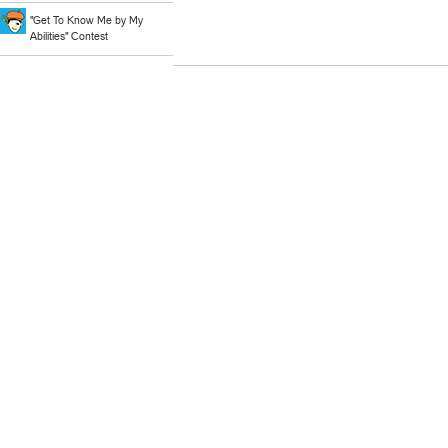
"Get To Know Me by My
Abilities" Contest