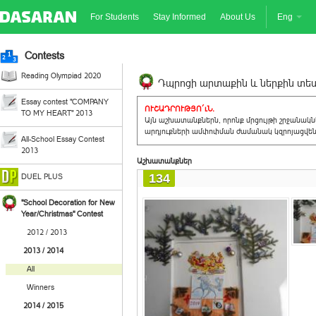
For Students
Stay Informed
About Us
Eng
Contests
Reading Olympiad 2020
Դպրոցի արտաքին և ներքին տեսք
Essay contest "COMPANY
ՈՒՇԱԴՐՈՒԹՅՈ´ւՆ.
TO MY HEART" 2013
Այն աշխատանքներն, որոնք մրցույթի շրջանակ
արդյուքների ամփոփման ժամանակ կզրոյացվեն 
All-School Essay Contest
2013
Աշխատանքներ
134
DUEL PLUS
"School Decoration for New
Year/Christmas" Contest
2012 / 2013
2013 / 2014
All
Winners
2014 / 2015