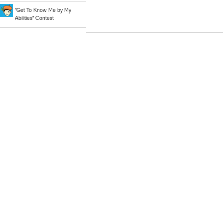
"Get To Know Me by My
Abilities" Contest