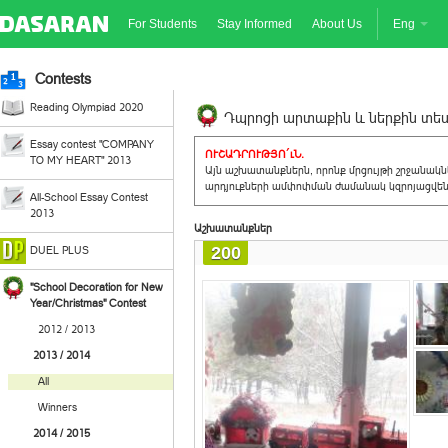
For Students
Stay Informed
About Us
Eng
Contests
Reading Olympiad 2020
Դպրոցի արտաքին և ներքին տեսք
Essay contest "COMPANY
ՈՒՇԱԴՐՈՒԹՅՈ´ւՆ.
TO MY HEART" 2013
Այն աշխատանքներն, որոնք մրցույթի շրջանակ
արդյուքների ամփոփման ժամանակ կզրոյացվեն 
All-School Essay Contest
2013
Աշխատանքներ
200
DUEL PLUS
"School Decoration for New
Year/Christmas" Contest
2012 / 2013
2013 / 2014
All
Winners
2014 / 2015