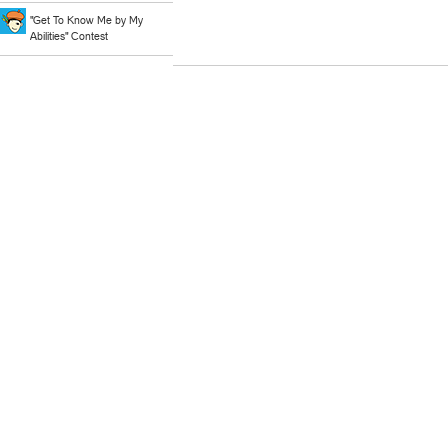
"Get To Know Me by My
Abilities" Contest