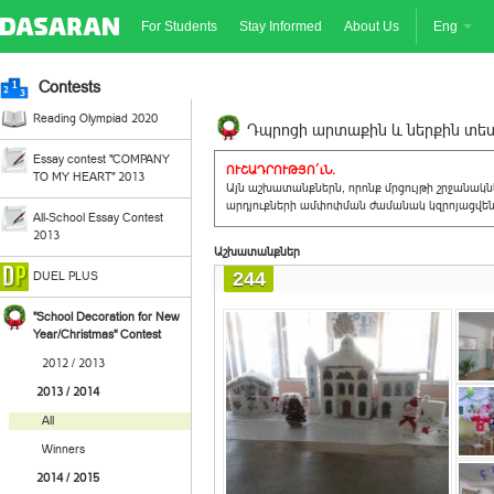
For Students
Stay Informed
About Us
Eng
Contests
Reading Olympiad 2020
Դպրոցի արտաքին և ներքին տեսք
Essay contest "COMPANY
ՈՒՇԱԴՐՈՒԹՅՈ´ւՆ.
TO MY HEART" 2013
Այն աշխատանքներն, որոնք մրցույթի շրջանակ
արդյուքների ամփոփման ժամանակ կզրոյացվեն 
All-School Essay Contest
2013
Աշխատանքներ
244
DUEL PLUS
"School Decoration for New
Year/Christmas" Contest
2012 / 2013
2013 / 2014
All
Winners
2014 / 2015