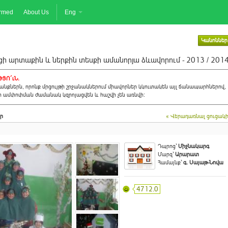
ormed
About Us
Eng
Կանոններ
ի արտաքին և ներքին տեսքի ամանորյա ձևավորում - 2013 / 201
ՅՈ´ւՆ.
նքներն, որոնք մրցույթի շրջանակներում միավորներ կկուտակեն այլ ճանապարհներով,
ի ամփոփման ժամանակ կզրոյացվեն և հաշվի չեն առնվի:
ր
« Վերադառնալ ցուցակ
Դպրոց`
Միջնակարգ
Մարզ`
Արարատ
Համայնք`
գ. Սայաթ-Նովա
4712.0