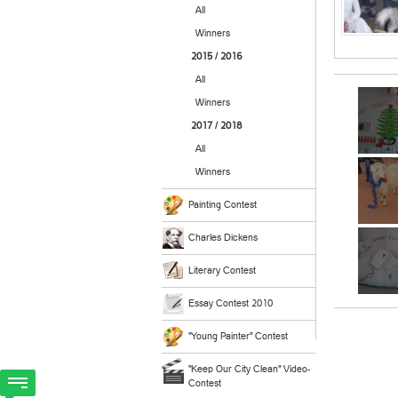
All
Winners
2015 / 2016
All
Winners
2017 / 2018
All
Winners
Painting Contest
Charles Dickens
Literary Contest
Essay Contest 2010
"Young Painter" Contest
"Keep Our City Clean" Video-
Contest