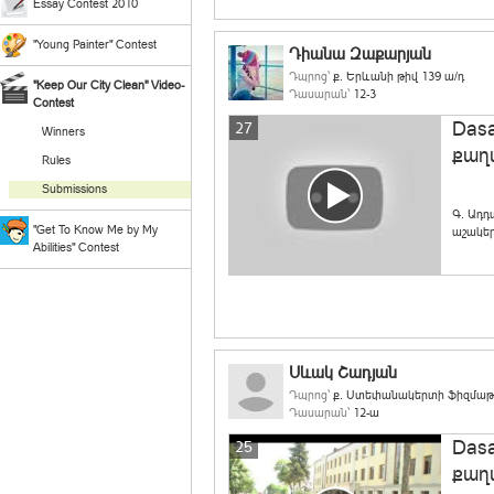
Essay Contest 2010
"Young Painter" Contest
Դիանա Զաքարյան
Դպրոց՝
ք. Երևանի թիվ 139 ա/դ
"Keep Our City Clean" Video-
Դասարան՝
12-3
Contest
Das
27
Winners
քաղ
Rules
Submissions
Գ. Ադդ
"Get To Know Me by My
աշակե
Abilities" Contest
Սևակ Շադյան
Դպրոց՝
ք. Ստեփանակերտի ֆիզմաթ
Դասարան՝
12-ա
Das
25
քաղ