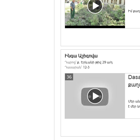
Իմ քա
Ինգա Աշիգովա
Դպրոց՝
ք. Երևանի թիվ 29 ա/դ
Դասարան՝
12-3
Das
36
քաղ
Մեր ան
է մեր 