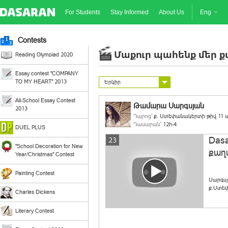
For Students
Stay Informed
About Us
Eng
Contests
Մաքուր պահենք մեր 
Reading Olympiad 2020
Essay contest "COMPANY
TO MY HEART" 2013
Երկիր
All-School Essay Contest
Թամարա Սարգսյան
2013
Դպրոց՝
ք. Ստեփանակերտի թիվ 11 ա
Դասարան՝
12հ-4
DUEL PLUS
Das
23
"School Decoration for New
քաղ
Year/Christmas" Contest
Painting Contest
Սարգսյ
ք.Ստեփ
Charles Dickens
Literary Contest