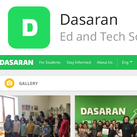
For Students
Stay Informed
About Us
Eng
GALLERY