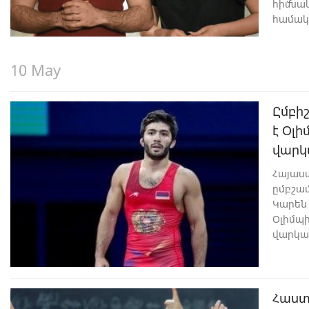
հիմնա
համակ
10 May
Ըմբի
է Օլ
վարկ
Հայաս
ըմբշա
Կարեն 
Օլիմպ
վարկան
Հաստ