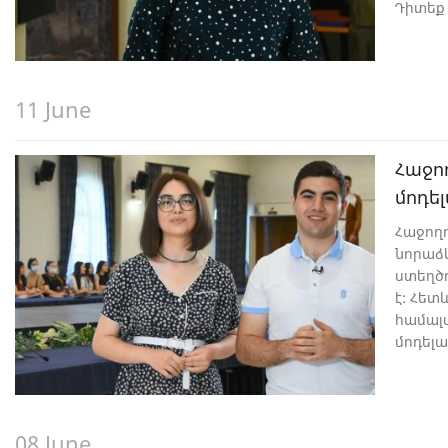
Դիտեք 
այնքան
ժաման
11 June
Հաջո
մոդե
Հաջողո
նորաձ
ստեղծո
է: Հե
համալ
մոդել
դեֆիլե
ուսան
աշխատ
08 June