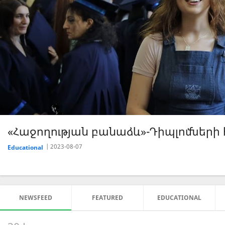
«Հաջողության բանաձև»-Սոցիալ-կենցա
2023-07-26
Educational
NEWSFEED
FEATURED
EDUCATIONAL