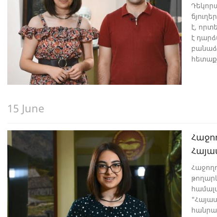
Դեկոր
ճյուղե
է, որտ
է դարձ
բանաձ
հետաքր
որոնք 
վրա։ Դ
պատրա
հետո 
15 June
Հաջո
Հայա
Հաջող
թողար
համալ
"Հայաս
հանրա