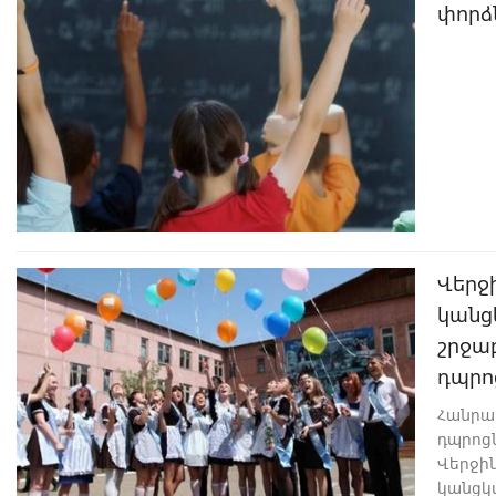
փորձ
Վերջ
կանց
շրջա
դպրո
Հանրա
դպրոց
Վերջին
կանցկա