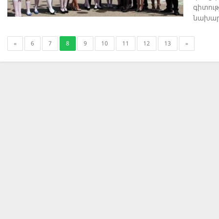
գիտութ
նախարա
պահպա
պայմա
«
6
7
8
9
10
11
12
13
»
կանոն