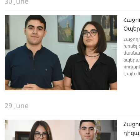
30 June
Հաջո
Օպեր
Հաջող
խոսել
մասնագ
օպերա
թողարկ
է այն 
պատմու
29 June
Հաջո
դիզա