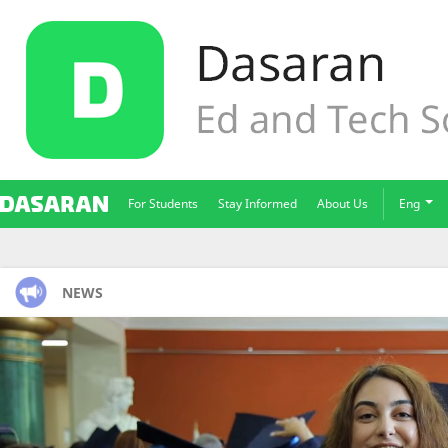
For Students
Stay Informed
About Us
Eng
NEWS