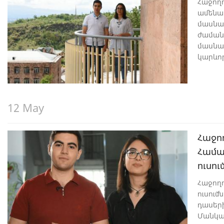
Հաջողո
ամենա
մասնագ
ժաման
մասնա
կարևո
մասնագ
քաղաք
զարգա
Դրանց
12 May
օլիգոֆ
մասին 
Հաջո
Համա
ուսո
Հաջողո
ուսու
դասերի
Մանկա