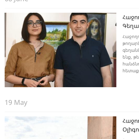
Հաջո
Գեղա
Հաջող
թողարկ
գեղանկ
ենք, թ
հանձնո
հետաքր
արվես
Արա Հ
19 May
Հաջո
Օլիգ