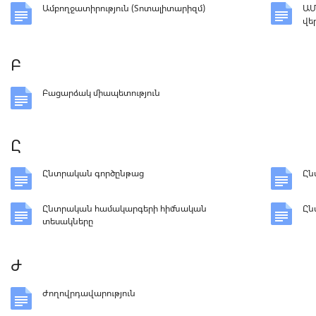
Ամբողջատիրություն (Տոտալիտարիզմ)
ԱՄ
վե
Բ
Բացարձակ միապետություն
Ը
Ընտրական գործընթաց
Ըն
Ընտրական համակարգերի հիմնական
Ըն
տեսակները
Ժ
Ժողովրդավարություն