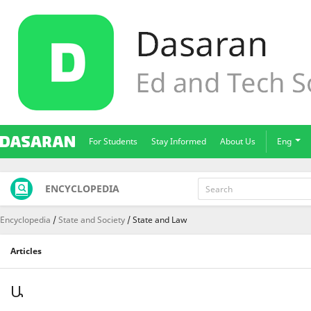
For Students
Stay Informed
About Us
Eng
ENCYCLOPEDIA
Encyclopedia
State and Society
State and Law
Articles
Ա