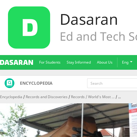
For Students
Stay Informed
About Us
Eng
ENCYCLOPEDIA
Encyclopedia
Records and Discoveries
Records / World’s Most …
...