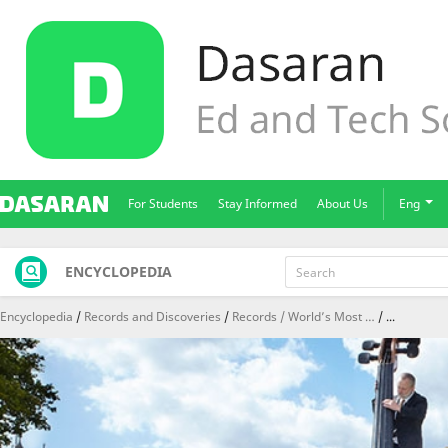
For Students
Stay Informed
About Us
Eng
ENCYCLOPEDIA
Encyclopedia
Records and Discoveries
Records / World’s Most …
...