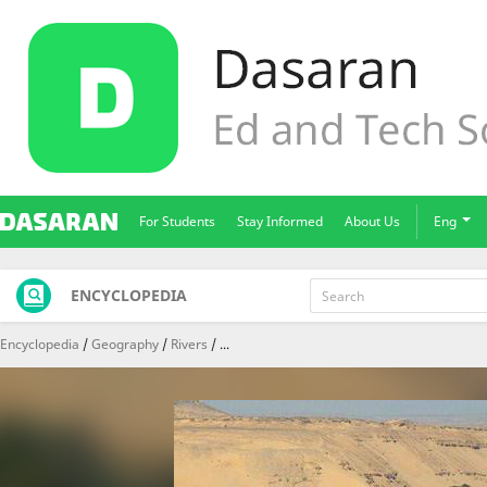
For Students
Stay Informed
About Us
Eng
ENCYCLOPEDIA
Encyclopedia
Geography
Rivers
...