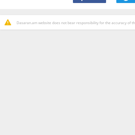
Dasaran.am website does not bear responsibility for the accuracy of th