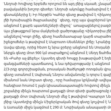
Նեղոսի հովիտը երբեմն որոշում են այդ լճից սկսած, չնայա
բավականին խոշոր գետեր: Նեղոսի ակունքը համարվում է 
գետակներից է: Իր հերթին Կահեր գետը թափվում է Վիկտոր
լճի հյուսիսային ծայրամասից` գետը, որը այս վայրերում կ
անցնում է քարե պատնեշների միջով` առաջացնելով բազմա
Այս ընթացքում նրա մակերեսի ցածրությանը Վիկտորիա լճից
անցնելով Կոգո լիճը, գետը համեմատաբար կարճ տարածությ
իջեցումներ և թափվում է Մաբուտո-Սեսենեկո լիճը: Նրանից դ
Ասվա գետը, որից հետո էլ նրա ջրերը անցնում են Սուդան
ներքև գետը մոտ 900 կմ տարածքով անցնում է Սեդդ ճահճա
են «Բահր ալ-Ջեբել»: Այստեղ գետի հոսքը խաթարված է եղե
զանգվածների պատճառով, և նա դժվարությամբ է անցնում ա
2/3-րդը գոլորշիացման, բուսական ծածկույթի ոռոգման վր
գետը ստանում է Սպիտակ Նեղոս անվանումը և դուրս է գալ
միանում նաև Սոբատ գետը , որը համարյա կրկնակի ավելաց
հանգիստ հոսում է լայն կիսաանապատային հովտով մինչև
շրջանից մինչև Խարտում քաղաքի մոտ գետի ցածրացումը 8
քաղաքի մոտ Սպիտակ Նեղոսի մեջ է թափվում Կապույտ Նեղո
լճից: Այստեղից մինչև Միջերկրական ծով գետը կոչվում է
և Ասուանի միջև կազմում է 290 մ։ Նուբիական անապատի մո