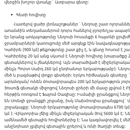
վերջին խոշոր վտակը` Ատբարա գետը։
Գետի հովիտը
Հատելով ցածր լեռնաշղթաներ` Նեղոսը շատ ոլորաններ
առանձին տեղամասերում դուրս հանելով բյուրեղյա ապարն
էր նրանց առկայությունը Նեղոսի հոսանքի 6 հայտնի ջրվեժ
ջրամբարների կառուցումը մեծ արգելք էին նավագնացությա
Կահիրե (900 կմ) թեքությունը շատ քիչ է, և գետը հոսում է շ
Կահիրեից 20 կմ անց սկսում է Նեղոսի հովիտը (տարածքը 2
գետակներով և լճակներով: Այն տարածված է միջերկրակա
մինչև Պորտ-Սաիդ 260 կմ ընդհանուր երկարությամբ): Նեղո
մեծ և բազմաթիվ փոքր գետերի: Երկու հիմնական գետերը `
արևմտյան/ ունեն մոտավորապես 200 կմ երկարություն յու
Յուսուֆ գետակի միջոցով Նեղոսի ջրերի մի մասը լցվում է Բի
հերթին ոռոգում է Ֆայում Օազիսը: Իսմաիլի ջրանցքով Նե
են Սուեզի ջրանցքի շրջանը, իսկ Մախմուդիա ջրանցքով`
շրջակայքը: Նեղոսի երկարությունը մոտավորապես 6700 կմ 
կմ ): Վիկտորիա լճից մինչև միջերկրական ծով 5600 կմ է:
ամենամեծ գետային հովիտներից է: Նա կազմավորվել է մեծ
անընդհատ լցվելով գետային ջրերով և ունի ծաղկի տեսք: