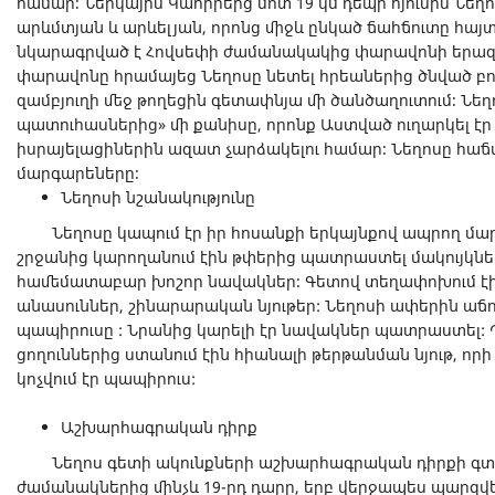
համար։ Ներկայիս Կահիրեից մոտ 19 կմ դեպի հյուսիս Նեղո
արևմտյան և արևելյան, որոնց միջև ընկած ճահճուտը հայտ
նկարագրված է Հովսեփի ժամանակակից փարավոնի երազու
փարավոնը հրամայեց Նեղոսը նետել հրեաներից ծնված բո
զամբյուղի մեջ թողեցին գետափնյա մի ծանծաղուտում։ Նե
պատուհասներից» մի քանիսը, որոնք Աստված ուղարկել է
իսրայելացիներին ազատ չարձակելու համար։ Նեղոսը հա
մարգարեները։
Նեղոսի նշանակությունը
Նեղոսը կապում էր իր հոսանքի երկայնքով ապրող մար
շրջանից կարողանում էին թփերից պատրաստել մակույկնե
համեմատաբար խոշոր նավակներ։ Գետով տեղափոխում էի
անասուններ, շինարարական նյութեր: Նեղոսի ափերին աճու
պապիրուսը : Նրանից կարելի էր նավակներ պատրաստել:
ցողուններից ստանում էին հիանալի թերթանման նյութ, որի 
կոչվում էր պապիրուս:
Աշխարհագրական դիրք
Նեղոս գետի ակունքների աշխարհագրական դիրքի գտնվե
ժամանակներից մինչև 19-րդ դարը, երբ վերջապես պարզվեց