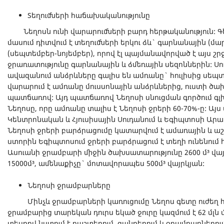
Տեղումների հաճախականությունը
Նեղոսն ունի վարարումների բարդ հերթականություն: 
մասում դիտվում է տեղումների երկու ձև` գարնանային (մ
(սեպտեմբեր-նոյեմբեր), որով էլ պայմանավորված է այս շ
ջրառատությունը գարնանային և ձմեռային սեզոններին: Սո
ավազանում անձրևները գալիս են ամռանը` հուլիսից սեպտե
վարարում է ամռանը մուսսոնային անձրևներից, ուստի ծախ
պատճառով: Այդ պատճառով Նեղոսի սնուցման գործում գլ
Նեղոսը, որը ամռանը տալիս է Նեղոսի ջրերի 60-70%-ը: Այ
Կենտրոնական և Հյուսիսային Սուդանում և Եգիպտոսի Ար
Նեղոսի ջրերի բարձրացումը կատարվում է ամառային և աշ
ստորին Եգիպտոսում ջրերի բարձրացում է տեղի ունենում 
Ասուանի ջրամբարի միջին ծախսատարությունը 2600 մ³ վայ
15000մ³, ամենաքիչը` մոտավորապես 500մ³ վայրկյան:
Նեղոսի ջրամբարները
Մինչև ջրամբարների կառուցումը Նեղոս գետը ուժեղ հեղ
ջրամբարից տարեկան դուրս եկած ջուրը կազմում է 62 մլն մ
տեսքով նստում է դաշտերում, ցանքերում և ջրամբարներո