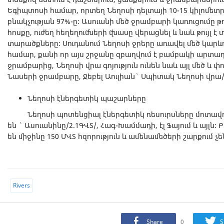
Եգիպտոսի համար, որտեղ Նեղոսի դելտայի 10-15 կիլոմետ
բնակչության 97%-ը: Ասուանի մեծ ջրամբարի կառուցումը թ
հոսքը, ուժեղ հեղեղումների վնասը վերացնել և նաև թույլ է
տարածքները: Սուդանում Նեղոսի ջրերը առավել մեծ կարևո
համար, քանի որ այս շրջանը զբաղվում է բամբակի արտադ
ջրամբարից, Նեղոսի վրա գոյություն ունեն նաև այլ մեծ և փ
Նասերի ջրամբարը, Ջեբել Աուլիան` Սպիտակ Նեղոսի վրա/2.
Նեղոսի էներգետիկ պաշարները
Նեղոսի պոտենցիալ էներգետիկ ռեսուրսները մոտավորա
են ` Ասուանինը/2.1ԳՎՏ/, Հագ-Խամմադի, էլ Ֆայում և այլն
են միջինը 150 ՄՎՏ հզորություն և ամենամեծերի շարքում չե
Rivers
Share
0
S