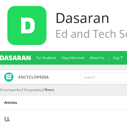
For Students
Stay Informed
About Us
Eng
ENCYCLOPEDIA
Encyclopedia
Geography
Rivers
Articles
Ա