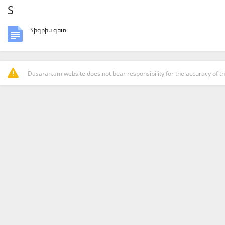
Տ
Տիգրիս գետ
Dasaran.am website does not bear responsibility for the accuracy of th