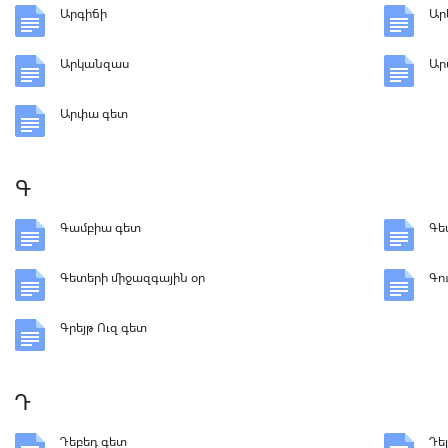
Արգիճի
Ար
Արկանզաս
Ա
Արփա գետ
Գ
Գամբիա գետ
Գե
Գետերի միջազգային օր
Գո
Գրեյթ Ուզ գետ
Դ
Դեբեդ գետ
Դե