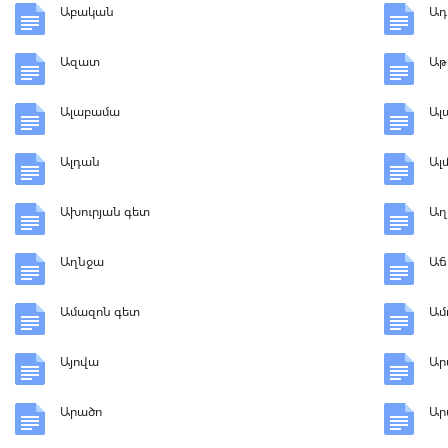
Աբական
Ադ
Ազատ
Աթ
Ալաբամա
Ալ
Ալդան
Ալ
Ախուրյան գետ
Աղ
Աղնջա
Աճ
Ամազոն գետ
Ամ
Այովա
Ար
Արածո
Ար