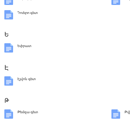
Դուերո գետ
Ե
Եփրատ
Է
Էյվոն գետ
Թ
Թեմզա գետ
Թվ