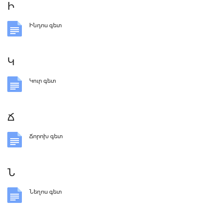
Ի
Ինդոս գետ
Կ
Կուր գետ
Ճ
Ճորոխ գետ
Ն
Նեղոս գետ