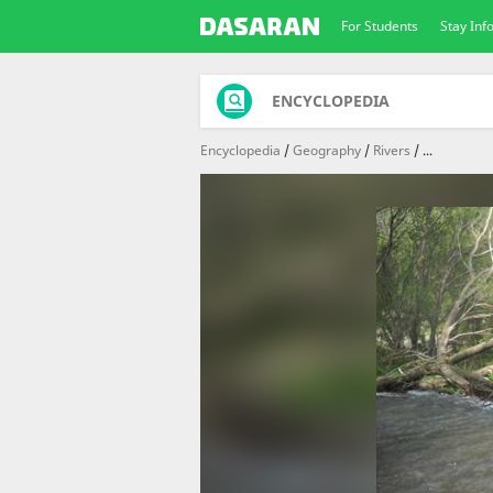
For Students
Stay In
ENCYCLOPEDIA
Encyclopedia
Geography
Rivers
...