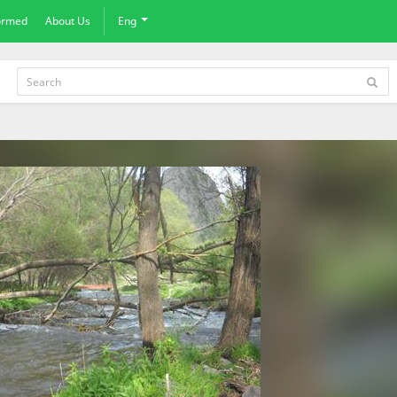
formed
About Us
Eng