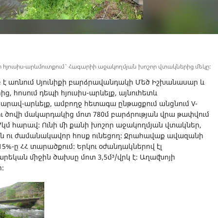
 հյուսիս-արևմուտքում` Հագարիի աջակողմյան խոշոր վտակներից մեկը:
բ է առնում Սյունիքի բարձրավանդակի Մեծ Իշխանասար և
ց, հոսում դեպի հյուսիս-արևելք, այնուհետև
արավ-արևելք, ամբողջ հետագա ընթացքում անցնում V-
ու ծովի մակարդակից մոտ 780մ բարձրության վրա թափվում
կմ հարավ: Ունի մի քանի խոշոր աջակողմյան վտակներ,
ն ու ժամանակավոր հոսք ունեցող: Ջրահավաք ավազանի
 15%-ը ՀՀ տարածքում: Երկու օժանդակներով էլ
տարեկան միջին ծախսը մոտ 3,5մ³/վրկ է: Աղավնոյի
: