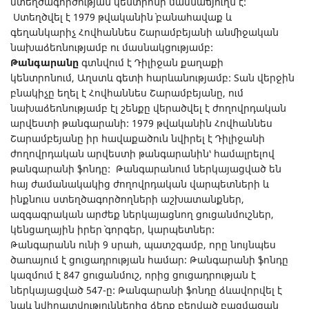
ստեղծագործության կենտրոնի մասնաճյուղն է:
Ստեղծվել է 1979 թվականին` բանահավաք և
գեղանկարիչ Հովհաննես Շարամբեյանի անմիջական
նախաձեռնությամբ ու մասնակցությամբ:
Թանգարանը
գտնվում է Դիլիջան քաղաքի
կենտրոնում, Աղստև գետի հարևանությամբ: Տան վերջին
բնակիչը եղել է Հովհաննես Շարամբեյանը, ում
նախաձեռնությամբ էլ շենքը վերածվել է ժողովրդական
արվեստի թանգարանի: 1979 թվականին Հովհաննես
Շարամբեյանը իր հավաքածուն նվիրել է Դիլիջանի
ժողովրդական արվեստի թանգարանին՝ համալրելով
թանգարանի ֆոնդը: Թանգարանում ներկայացված են
հայ ժամանակակից ժողովրդական վարպետների և
ինքնուս ստեղծագործողների աշխատանքներ,
ազգագրական արժեք ներկայացնող ցուցանմուշներ,
կենցաղային իրեր` գորգեր, կարպետներ:
Թանգարանն ունի 9 սրահ, պատշգամբ, որը նույնպես
ծառայում է ցուցադրության համար։ Թանգարանի ֆոնդը
կազմում է 847 ցուցանմուշ, որից ցուցադրության է
ներկայացված 547-ը: Թանգարանի ֆոնդը ձևավորվել է
նաև նվիրատվություններից ձեռք բերված բազմազան