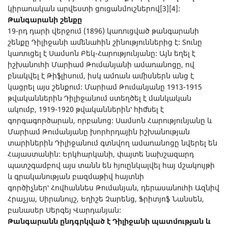
կիրառական արվեստի ցուցանմուշներով[3][4]:
Թանգարանի
շենքը
19-րդ դարի վերջում (1896) կառուցված թանգարանի
շենքը Դիլիջանի ամենահին շինություններից է: Տունը
կառուցել է Սամսոն Բեկ-Հարությունյանը: Այն եղել է
իշխանուհի Մարիամ Թումանյանի ամառանոցը, ով
բնակվել է Թիֆլիսում, իսկ ամռան ամիսներն անց է
կացրել այս շենքում: Մարիամ Թումանյանը 1913-1915
թվականներին Դիլիջանում ստեղծել է մանկական
ակումբ, 1919-1920 թվականներին՝ հիմնել է
գորգագործարան, որբանոց: Սամսոն Հարությունյանը և
Մարիամ Թումանյանը խորհրդային իշխանության
տարիներին Դիլիջանում գտնվող ամառանոցը նվերել են
Հայաստանին: Երկհարկանի, փայտե նախշազարդ
պատշգամբով այս տանն են հյուընկալվել հայ մշակույթի
և գրականության բազմաթիվ հայտնի
գործիչներ՝ Հովհաննես Թումանյան, դերասանուհի Ազնիվ
Հրաչյա, Սիրանույշ, Եղիշե Չարենց, Ֆրիտյոֆ Նանսեն,
բանասեր Սերգեյ Վարդանյան:
Թանգարանն
ընդգրկված
է
Դիլիջանի
պատմության
և