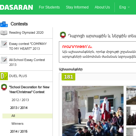
For Students
Stay Informed
About Us
Eng
Contests
Reading Olympiad 2020
Դպրոցի արտաքին և ներքին տեսք
Essay contest "COMPANY
ՈՒՇԱԴՐՈՒԹՅՈ´ւՆ.
TO MY HEART" 2013
Այն աշխատանքներն, որոնք մրցույթի շրջանակ
արդյուքների ամփոփման ժամանակ կզրոյացվեն 
All-School Essay Contest
2013
Աշխատանքներ
181
DUEL PLUS
"School Decoration for New
Year/Christmas" Contest
2012 / 2013
2013 / 2014
All
Winners
2014 / 2015