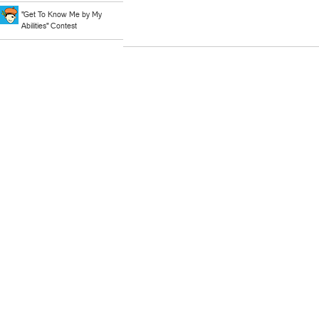
"Get To Know Me by My
Abilities" Contest