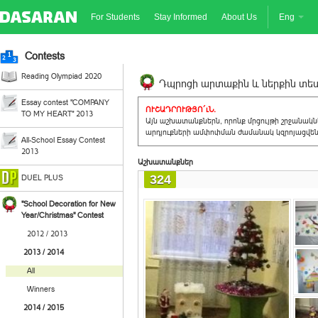
For Students
Stay Informed
About Us
Eng
Contests
Reading Olympiad 2020
Դպրոցի արտաքին և ներքին տեսք
Essay contest "COMPANY
ՈՒՇԱԴՐՈՒԹՅՈ´ւՆ.
TO MY HEART" 2013
Այն աշխատանքներն, որոնք մրցույթի շրջանակ
արդյուքների ամփոփման ժամանակ կզրոյացվեն 
All-School Essay Contest
2013
Աշխատանքներ
324
DUEL PLUS
"School Decoration for New
Year/Christmas" Contest
2012 / 2013
2013 / 2014
All
Winners
2014 / 2015