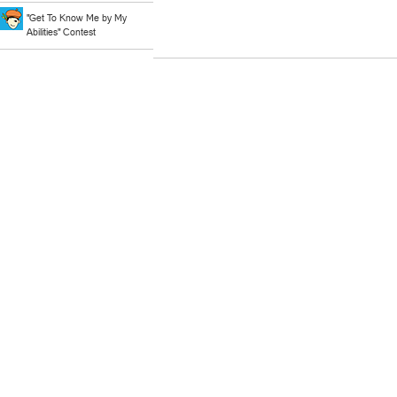
"Get To Know Me by My
Abilities" Contest