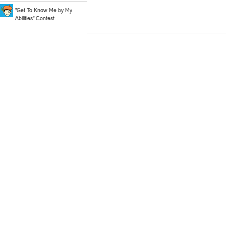
"Get To Know Me by My
Abilities" Contest