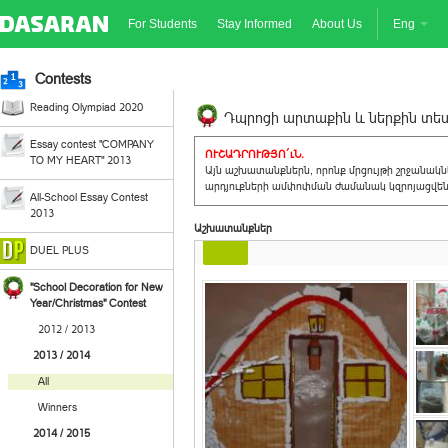
For Students
Stay Informed
About Us
Eng
Contests
Reading Olympiad 2020
Դպրոցի արտաքին և ներքին տեսք
Essay contest "COMPANY
ՈՒՇԱԴՐՈՒԹՅՈ´ւՆ.
TO MY HEART" 2013
Այն աշխատանքներն, որոնք մրցույթի շրջանակ
արդյուքների ամփոփման ժամանակ կզրոյացվեն 
All-School Essay Contest
2013
Աշխատանքներ
DUEL PLUS
"School Decoration for New
Year/Christmas" Contest
2012 / 2013
2013 / 2014
All
Winners
2014 / 2015