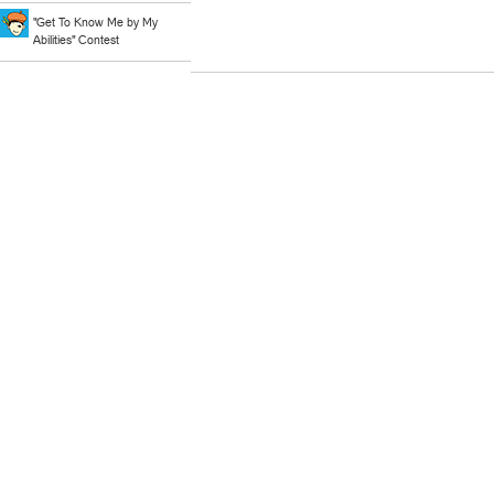
"Get To Know Me by My
Abilities" Contest