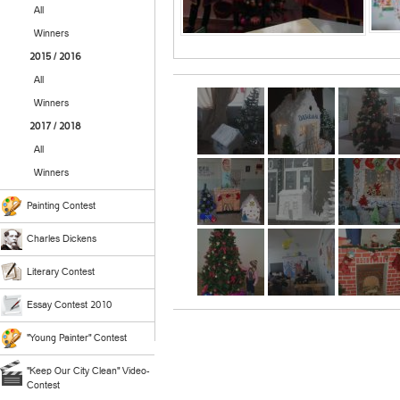
All
Winners
2015 / 2016
All
Winners
2017 / 2018
All
Winners
Painting Contest
Charles Dickens
Literary Contest
Essay Contest 2010
"Young Painter" Contest
"Keep Our City Clean" Video-
Contest