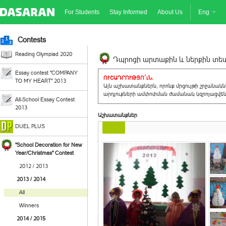
For Students
Stay Informed
About Us
Eng
Contests
Reading Olympiad 2020
Դպրոցի արտաքին և ներքին տեսք
Essay contest "COMPANY
ՈՒՇԱԴՐՈՒԹՅՈ´ւՆ.
TO MY HEART" 2013
Այն աշխատանքներն, որոնք մրցույթի շրջանակ
արդյուքների ամփոփման ժամանակ կզրոյացվեն 
All-School Essay Contest
2013
Աշխատանքներ
DUEL PLUS
"School Decoration for New
Year/Christmas" Contest
2012 / 2013
2013 / 2014
All
Winners
2014 / 2015