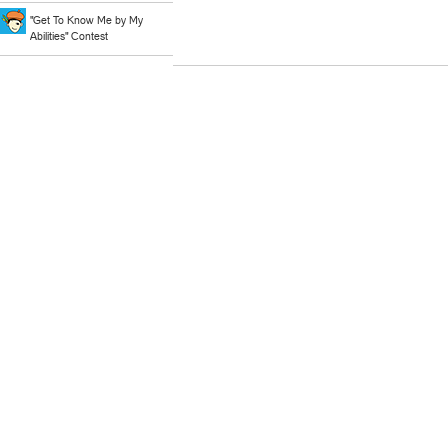
"Get To Know Me by My
Abilities" Contest