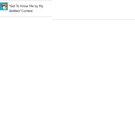
"Get To Know Me by My
Abilities" Contest