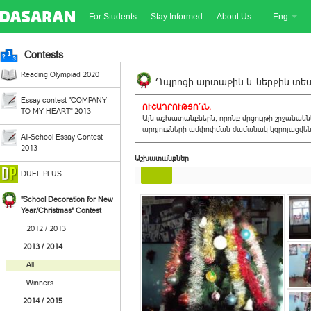
For Students
Stay Informed
About Us
Eng
Contests
Reading Olympiad 2020
Դպրոցի արտաքին և ներքին տեսք
Essay contest "COMPANY
ՈՒՇԱԴՐՈՒԹՅՈ´ւՆ.
TO MY HEART" 2013
Այն աշխատանքներն, որոնք մրցույթի շրջանակ
արդյուքների ամփոփման ժամանակ կզրոյացվեն 
All-School Essay Contest
2013
Աշխատանքներ
DUEL PLUS
"School Decoration for New
Year/Christmas" Contest
2012 / 2013
2013 / 2014
All
Winners
2014 / 2015