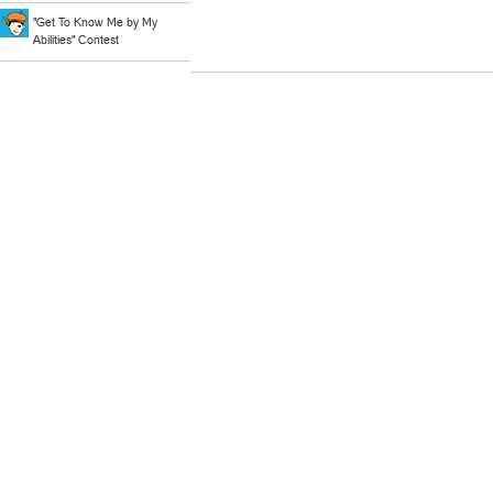
"Get To Know Me by My
Abilities" Contest