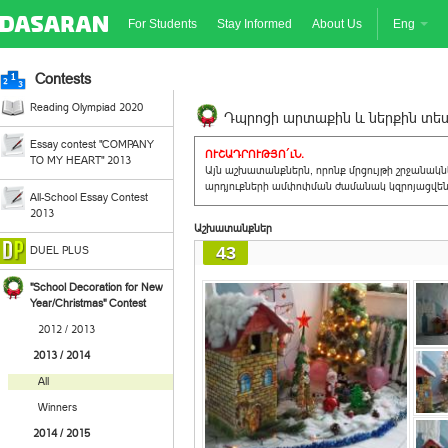
For Students
Stay Informed
About Us
Eng
Contests
Reading Olympiad 2020
Դպրոցի արտաքին և ներքին տեսք
Essay contest "COMPANY
ՈՒՇԱԴՐՈՒԹՅՈ´ւՆ.
TO MY HEART" 2013
Այն աշխատանքներն, որոնք մրցույթի շրջանակ
արդյուքների ամփոփման ժամանակ կզրոյացվեն 
All-School Essay Contest
2013
Աշխատանքներ
43
DUEL PLUS
"School Decoration for New
Year/Christmas" Contest
2012 / 2013
2013 / 2014
All
Winners
2014 / 2015