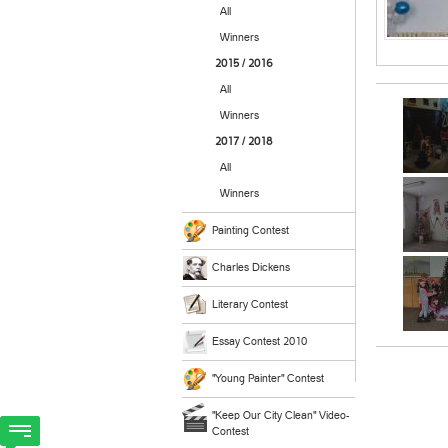
All
Winners
2015 / 2016
All
Winners
2017 / 2018
All
Winners
Painting Contest
Charles Dickens
Literary Contest
Essay Contest 2010
"Young Painter" Contest
"Keep Our City Clean" Video-
Contest