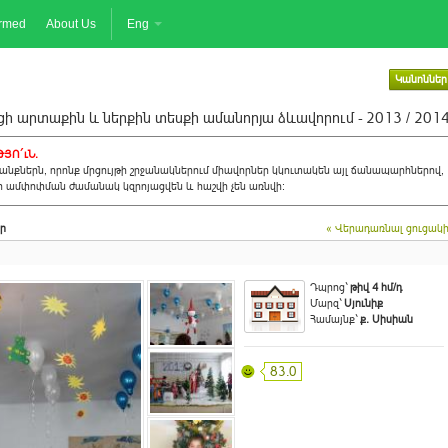
ormed
About Us
Eng
Կանոններ
ի արտաքին և ներքին տեսքի ամանորյա ձևավորում - 2013 / 201
ՅՈ´ւՆ.
նքներն, որոնք մրցույթի շրջանակներում միավորներ կկուտակեն այլ ճանապարհներով,
ի ամփոփման ժամանակ կզրոյացվեն և հաշվի չեն առնվի:
ր
« Վերադառնալ ցուցակ
Դպրոց`
թիվ 4 հմ/դ
Մարզ`
Սյունիք
Համայնք`
ք. Սիսիան
83.0